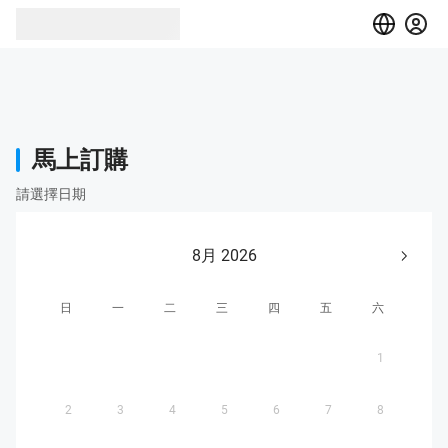
馬上訂購
請選擇日期
8月 2026
日
一
二
三
四
五
六
1
2
3
4
5
6
7
8